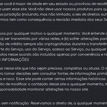
e você é maior de idade em seu estado ou província de residê
usem esse site. Você não deve usar nossos produtos para qu
ua jurisdição (incluindo, mas não limitado, a leis de direitos 
ermos tem como consequência a rescisão imediata dos seus Se
essoa por qualquer motivo a qualquer momento. Você entende 
 (a) ser transmitido por várias redes; e (b) sofrer alterações 
ão de crédito sempre são criptografadas durante a transferên
rte do Serviço, uso do Serviço, acesso ao Serviço, ou qualquer
ados nesse acordo são incluídos apenas por conveniência e n
AS INFORMAÇÕES
nesse site que não sejam precisas, completas ou atuais. O ma
a tomar decisões sem consultar fontes de informações primár
a e risco. Esse site pode conter certas informações histórica
reito de modificar o conteúdo desse site a qualquer momento
sponsabilidade monitorar alterações no nosso site.
 sem notificação. Reservamos o direito de, a qualquer moment