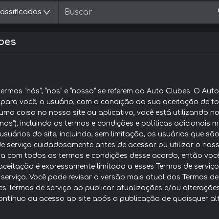
lassificados
bes
ermos “nós”, “nos” e “nosso” se referem ao Auto Clubes. O Auto
 para você, o usuário, com a condição da sua aceitação de to
lguma coisa no nosso site ou aplicativo, você está utilizando
ermos”), incluindo os termos e condições e políticas adiciona
suários do site, incluindo, sem limitação, os usuários que são
de serviço cuidadosamente antes de acessar ou utilizar o noss
a com todos os termos e condições desse acordo, então você 
aceitação é expressamente limitada a esses Termos de serviç
serviço. Você pode revisar a versão mais atual dos Termos d
ses Termos de serviço ao publicar atualizações e/ou alterações
ontínuo ou acesso ao site após a publicação de quaisquer alte